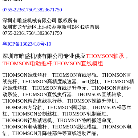
0755-22361750/13823671750
深圳市唯盛机械有限公司 版权所有
深圳市龙华新区上油松荔苑新村B区42栋首层
0755-22361750/13823671750
粤ICP备13023418号-10
深圳市唯盛机械有限公司专业供应
THOMSON轴承
，
THOMSON电动推杆
,
THOMSON直线模组
THOMSON滚珠丝杆
、
THOMSON直线导轨、
THOMSON
直
线光杆、
THOMSON
高精度减速器、neff丝杠、
THOMSON
精
密滚珠丝杠、
THOMSON
直线提升单元、
THOMSON
直线运
动系统、
THOMSON
直线执行器、
THOMSON
直线轴承、
THOMSON
精密直线执行器、
THOMSON
螺旋升降机、
THOMSON
方导轨、
THOMSON
圆导轨、
THOMSON
梯形丝
杠、
THOMSON
公制丝杠、
THOMSON
轧制丝杠、
THOMSON
行星减速机、
THOMSON
物料搬运单元、
THOMSON
电动推杆、
THOMSON
线性模组、
THOMSON
电
缸、
THOMSON
升降柱部件等直线运动产品。